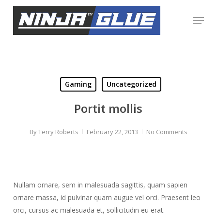
Skip
Menu
to
Close
main
Menu
content
Gaming
Uncategorized
Portit mollis
By
Terry Roberts
February 22, 2013
No Comments
Nullam ornare, sem in malesuada sagittis, quam sapien
ornare massa, id pulvinar quam augue vel orci. Praesent leo
orci, cursus ac malesuada et, sollicitudin eu erat.